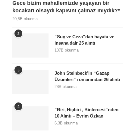
Gece bizim mahallemizde yaşayan bir
kocakarı olsaydı kapısını çalmaz mıydık?”
20,5B okunma
2
“Suç ve Ceza”dan hayata ve
insana dair 25 alıntı
107B okunma
3
John Steinbeck’in “Gazap
Üzümleri” romanından 26 alıntı
28B okunma
4
“Biri, Hiçbiri , Binlercesi”nden
10 Alıntı – Evrim Özkan
6,3B okunma