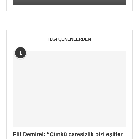
İLGI ÇEKENLERDEN
1
Elif Demirel: “Çünkü çaresizlik bizi eşitler.