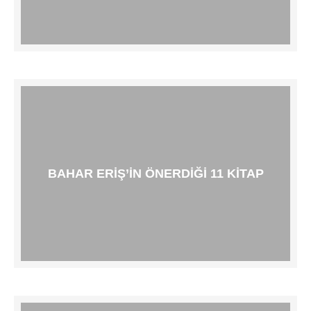
BAHAR ERIŞ’IN ÖNERDIĞI 11 KITAP