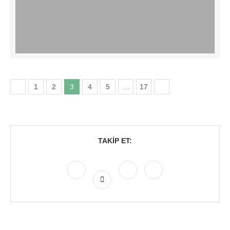
1
2
3
4
5
…
17
TAKIP ET: