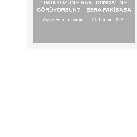
“GÖKYÜZÜNE BAKTIĞINDA” NE
GÖRÜYORSUN? – ESRA FAKIBABA
Yazan
Esra Fakibaba
21 Temmuz 2022