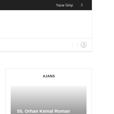
Yazar Girişi
AJANS
55. Orhan Kemal Roman