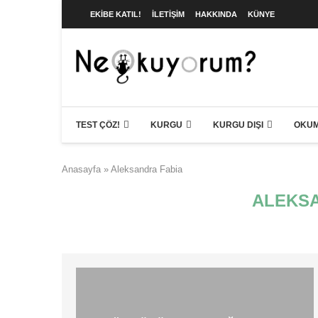
EKIBE KATIL!
İLETIŞIM
HAKKINDA
KÜNYE
TEST ÇÖZ!
KURGU
KURGU DIŞI
OKUM
Anasayfa
»
Aleksandra Fabia
ALEKSA