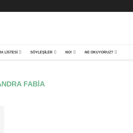
A LISTESI
SÖYLEŞILER
NO!
NE OKUYORUZ?
NDRA FABIA