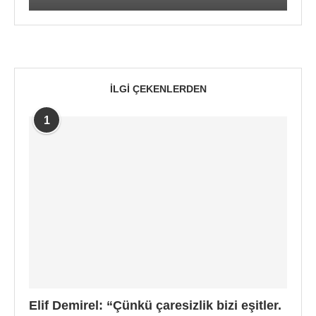
İLGI ÇEKENLERDEN
1
Elif Demirel: “Çünkü çaresizlik bizi eşitler.