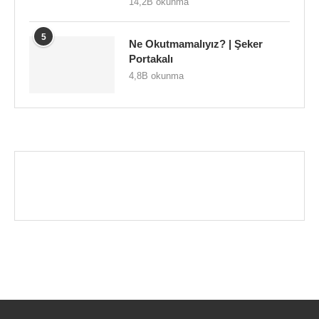
14,2B okunma
5
Ne Okutmamalıyız? | Şeker
Portakalı
4,8B okunma