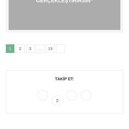
GERÇEKLEŞTIRIRSIN”
1
2
3
…
15
TAKIP ET: