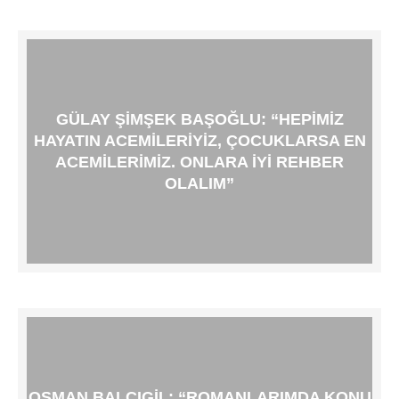
GÜLAY ŞIMŞEK BAŞOĞLU: “HEPIMIZ
HAYATIN ACEMILERIYIZ, ÇOCUKLARSA EN
ACEMILERIMIZ. ONLARA IYI REHBER
OLALIM”
OSMAN BALCIGIL: “ROMANLARIMDA KONU