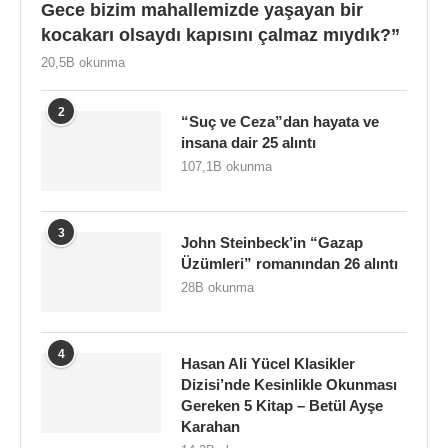
Gece bizim mahallemizde yaşayan bir
kocakarı olsaydı kapısını çalmaz mıydık?”
20,5B okunma
2
“Suç ve Ceza”dan hayata ve
insana dair 25 alıntı
107,1B okunma
3
John Steinbeck’in “Gazap
Üzümleri” romanından 26 alıntı
28B okunma
4
Hasan Ali Yücel Klasikler
Dizisi’nde Kesinlikle Okunması
Gereken 5 Kitap – Betül Ayşe
Karahan