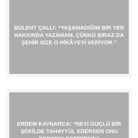
BÜLENT ÇALLI: “YAŞAMADIĞIM BIR YER
HAKKINDA YAZAMAM. ÇÜNKÜ BIRAZ DA
ŞEHIR SIZE O HIKÂYEYI VERIYOR.”
ERDEM KAYNARCA: “NEYI GÜÇLÜ BIR
ŞEKILDE TAHAYYÜL EDERSEN ONU