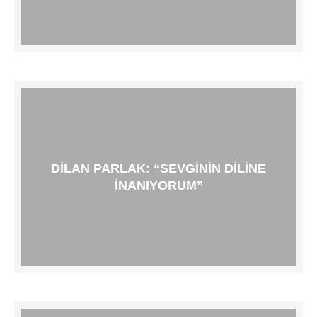
DILAN PARLAK: “SEVGININ DILINE
INANIYORUM”