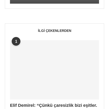
İLGI ÇEKENLERDEN
1
Elif Demirel: “Çünkü çaresizlik bizi eşitler.