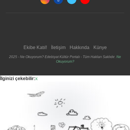
Ekibe Katıl!
İletişim
Hakkında
Künye
2025 - Ne Okuyorum? Edebiyat Kültür Portalı - Tüm Hakları Saklıdır.
Ne
Okuyorum?
İlginizi çekebilir:
x