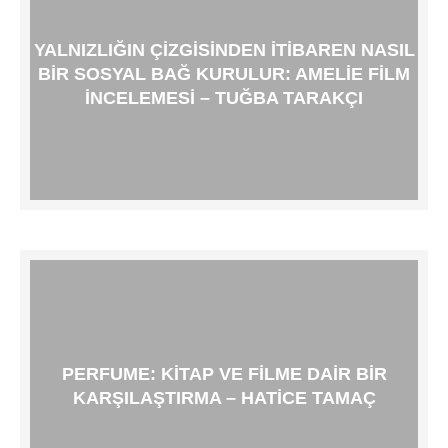
YALNIZLIĞIN ÇIZGISINDEN İTIBAREN NASIL
BIR SOSYAL BAĞ KURULUR: AMELIE FILM
İNCELEMESI – TUĞBA TARAKÇI
PERFUME: KITAP VE FILME DAIR BIR
KARŞILAŞTIRMA – HATICE TAMAÇ