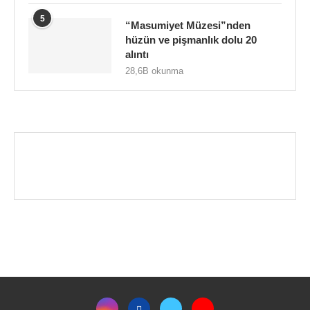
5
“Masumiyet Müzesi”nden
hüzün ve pişmanlık dolu 20
alıntı
28,6B okunma