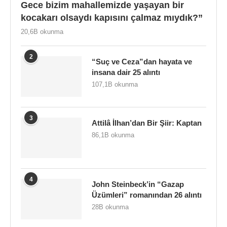
Gece bizim mahallemizde yaşayan bir
kocakarı olsaydı kapısını çalmaz mıydık?”
20,6B okunma
2
“Suç ve Ceza”dan hayata ve
insana dair 25 alıntı
107,1B okunma
3
Attilâ İlhan’dan Bir Şiir: Kaptan
86,1B okunma
4
John Steinbeck’in “Gazap
Üzümleri” romanından 26 alıntı
28B okunma