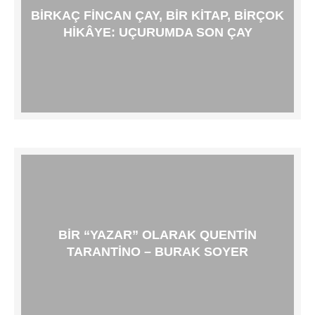
BIRKAÇ FINCAN ÇAY, BIR KITAP, BIRÇOK
HIKÂYE: UÇURUMDA SON ÇAY
BIR “YAZAR” OLARAK QUENTIN
TARANTINO – BURAK SOYER