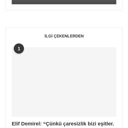
İLGI ÇEKENLERDEN
1
Elif Demirel: “Çünkü çaresizlik bizi eşitler.