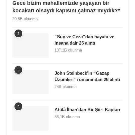
Gece bizim mahallemizde yaşayan bir
kocakarı olsaydı kapısını çalmaz mıydık?”
20,5B okunma
2
“Suç ve Ceza”dan hayata ve
insana dair 25 alıntı
107,1B okunma
3
John Steinbeck’in “Gazap
Üzümleri” romanından 26 alıntı
28B okunma
4
Attilâ İlhan’dan Bir Şiir: Kaptan
86,1B okunma