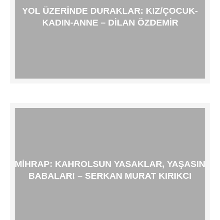
YOL ÜZERINDE DURAKLAR: KIZ/ÇOCUK-
KADIN-ANNE – DILAN ÖZDEMIR
MIHRAP: KAHROLSUN YASAKLAR, YAŞASIN
BABALAR! – SERKAN MURAT KIRIKCI