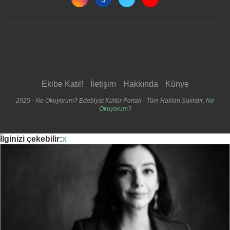
Ekibe Katıl!
İletişim
Hakkında
Künye
2025 - Ne Okuyorum? Edebiyat Kültür Portalı - Tüm Hakları Saklıdır.
Ne
Okuyorum?
İlginizi çekebilir:
x