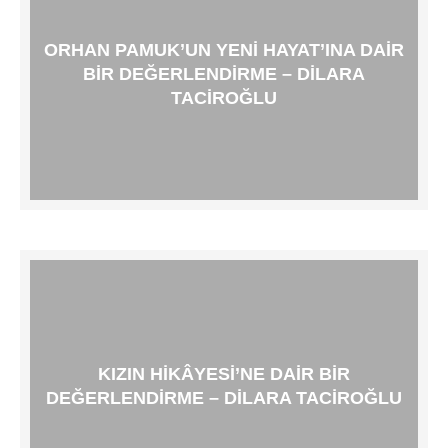
ORHAN PAMUK’UN YENI HAYAT’INA DAIR
BIR DEĞERLENDIRME – DILARA
TACIROĞLU
KIZIN HIKÂYESI’NE DAIR BIR
DEĞERLENDIRME – DILARA TACIROĞLU