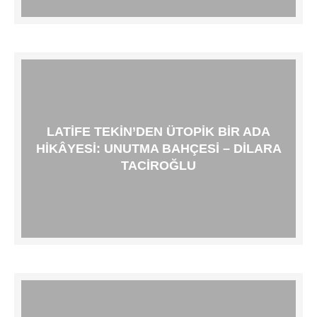
LATIFE TEKIN’DEN ÜTOPIK BIR ADA
HIKÂYESI: UNUTMA BAHÇESI – DILARA
TACIROĞLU