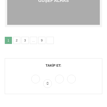
GUŞEF ALHAS
1
2
3
…
9
TAKIP ET: