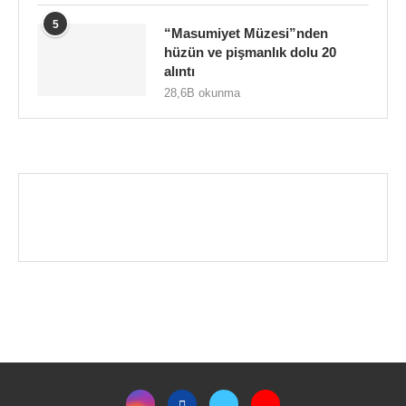
5
“Masumiyet Müzesi”nden
hüzün ve pişmanlık dolu 20
alıntı
28,6B okunma