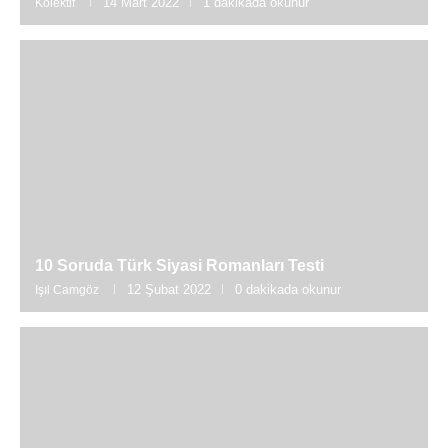
14 Mart 2022
1 dakikada okunur
Kolektif
10 Soruda Türk Siyasi Romanları Testi
12 Şubat 2022
0 dakikada okunur
Işıl Camgöz