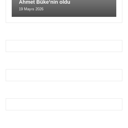
Ahmet Büke’nin oldu
19 Mayıs 2026