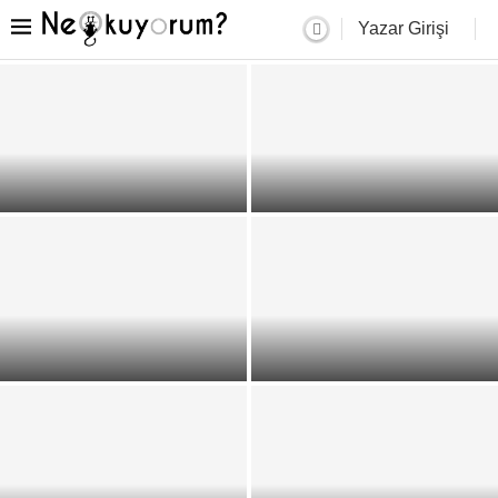
Yazar Girişi
John Berger’in Gözünden Bir
Yeniçerilikten şahlığa: “Şah
Dehânın Portresi: Picasso –
Balaban Destanı” – Burak
Selçuk Arslan
Soyer
Güneş Altunkaş: “Hepimiz
Kelimelerle Akıl Oyunları Yahut
hayatımız boyunca tam olarak
“Kısıtlı Edebiyat” – Deniz
anlatamadığımız duygularla
Moraligil
yaşıyoruz”