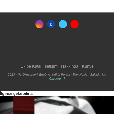
Ekibe Katıl!
İletişim
Hakkında
Künye
2025 - Ne Okuyorum? Edebiyat Kültür Portalı - Tüm Hakları Saklıdır.
Ne
Okuyorum?
İlginizi çekebilir:
x