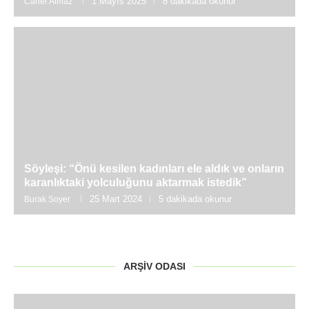
1 Mayıs 2025
8 dakikada okunur
Caner Almaz
Söyleşi: “Önü kesilen kadınları ele aldık ve onların
karanlıktaki yolculuğunu aktarmak istedik”
25 Mart 2024
5 dakikada okunur
Burak Soyer
ARŞIV ODASI