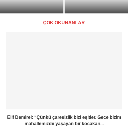
Ne Okuyoruz? Kitap Kulübü
55. Orhan Kemal Roman
| Beden
Armağanı Ahmet Büke’nin oldu
ÇOK OKUNANLAR
Elif Demirel: “Çünkü çaresizlik bizi eşitler. Gece bizim
mahallemizde yaşayan bir kocakarı...