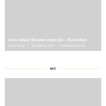
Arşiv Odası: Boratav arşivi için – Buket Aşçı
19 Ağustos 2019
2 dakikada okunur
Caner Almaz
NO!