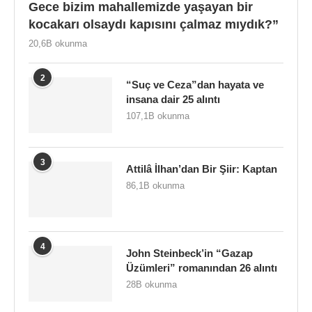
Gece bizim mahallemizde yaşayan bir
kocakarı olsaydı kapısını çalmaz mıydık?”
20,6B okunma
2
“Suç ve Ceza”dan hayata ve
insana dair 25 alıntı
107,1B okunma
3
Attilâ İlhan’dan Bir Şiir: Kaptan
86,1B okunma
4
John Steinbeck’in “Gazap
Üzümleri” romanından 26 alıntı
28B okunma