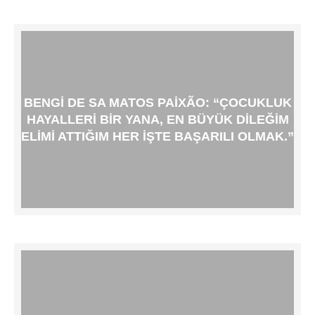
BENGI DE SA MATOS PAIXÃO: “ÇOCUKLUK
HAYALLERI BIR YANA, EN BÜYÜK DILEĞIM
ELIMI ATTIĞIM HER IŞTE BAŞARILI OLMAK.”