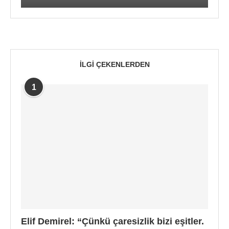
İLGI ÇEKENLERDEN
1
Elif Demirel: “Çünkü çaresizlik bizi eşitler.