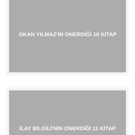
OKAN YILMAZ’IN ÖNERDIĞI 10 KITAP
İLAY BILGILI’NIN ÖNERDIĞI 11 KITAP