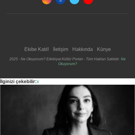
Ekibe Katıl!
İletişim
Hakkında
Künye
2025 - Ne Okuyorum? Edebiyat Kültür Portalı - Tüm Hakları Saklıdır.
Ne
Okuyorum?
İlginizi çekebilir:
x