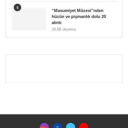
5
“Masumiyet Müzesi”nden
hüzün ve pişmanlık dolu 20
alıntı
28,6B okunma