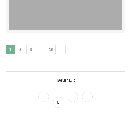
1
2
3
…
16
TAKIP ET: