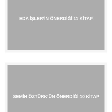
EDA İŞLER’IN ÖNERDIĞI 11 KITAP
SEMIH ÖZTÜRK’ÜN ÖNERDIĞI 10 KITAP