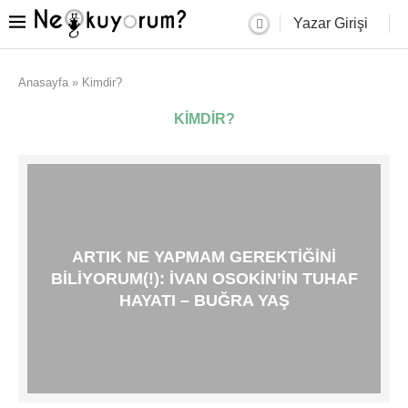
Yazar Girişi
Anasayfa
»
Kimdir?
KIMDIR?
ARTIK NE YAPMAM GEREKTIĞINI
BILIYORUM(!): İVAN OSOKIN’IN TUHAF
HAYATI – BUĞRA YAŞ