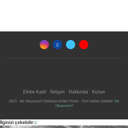
Ekibe Katıl!
İletişim
Hakkında
Künye
2025 - Ne Okuyorum? Edebiyat Kültür Portalı - Tüm Hakları Saklıdır.
Ne
Okuyorum?
İlginizi çekebilir:
x