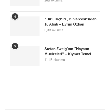
28B okunma
4
“Biri, Hiçbiri , Binlercesi”nden
10 Alıntı – Evrim Özkan
6,3B okunma
5
Stefan Zweig’tan “Hayatın
Mucizeleri” – Kıymet Temel
11,4B okunma