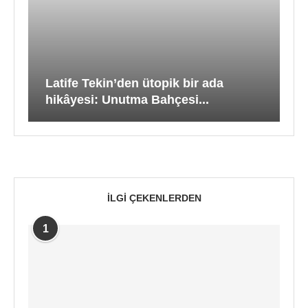
Latife Tekin’den ütopik bir ada
hikâyesi: Unutma Bahçesi...
İLGI ÇEKENLERDEN
1