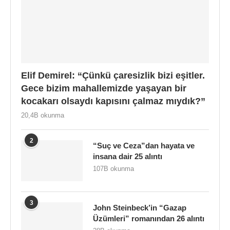
Elif Demirel: “Çünkü çaresizlik bizi eşitler.
Gece bizim mahallemizde yaşayan bir
kocakarı olsaydı kapısını çalmaz mıydık?”
20,4B okunma
2
“Suç ve Ceza”dan hayata ve
insana dair 25 alıntı
107B okunma
3
John Steinbeck’in “Gazap
Üzümleri” romanından 26 alıntı