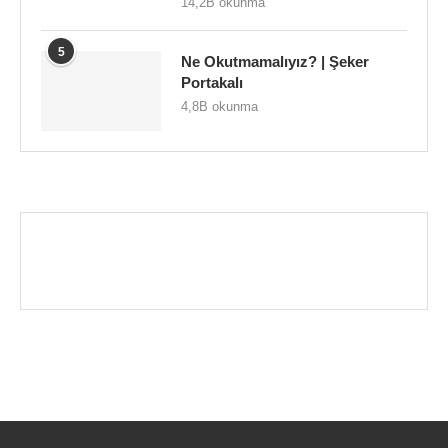
14,2B okunma
5
Ne Okutmamalıyız? | Şeker
Portakalı
4,8B okunma