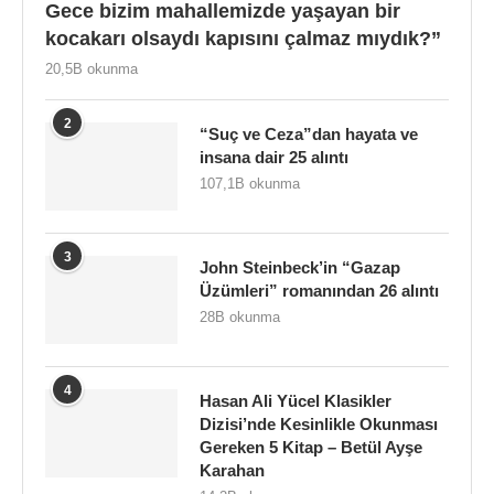
Gece bizim mahallemizde yaşayan bir
kocakarı olsaydı kapısını çalmaz mıydık?”
20,5B okunma
2
“Suç ve Ceza”dan hayata ve
insana dair 25 alıntı
107,1B okunma
3
John Steinbeck’in “Gazap
Üzümleri” romanından 26 alıntı
28B okunma
4
Hasan Ali Yücel Klasikler
Dizisi’nde Kesinlikle Okunması
Gereken 5 Kitap – Betül Ayşe
Karahan