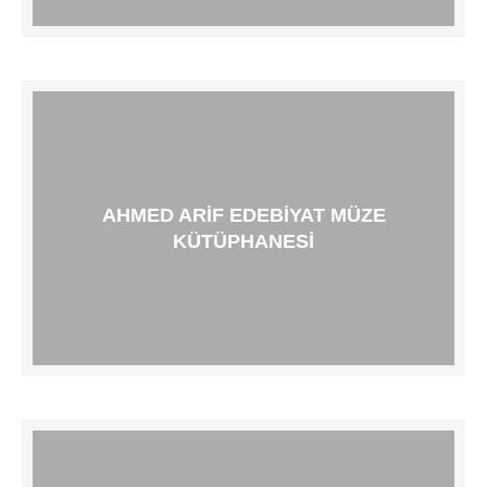
AHMED ARIF EDEBIYAT MÜZE
KÜTÜPHANESI