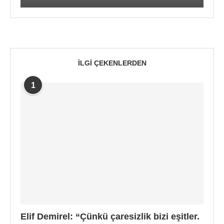
İLGI ÇEKENLERDEN
1
Elif Demirel: “Çünkü çaresizlik bizi eşitler.