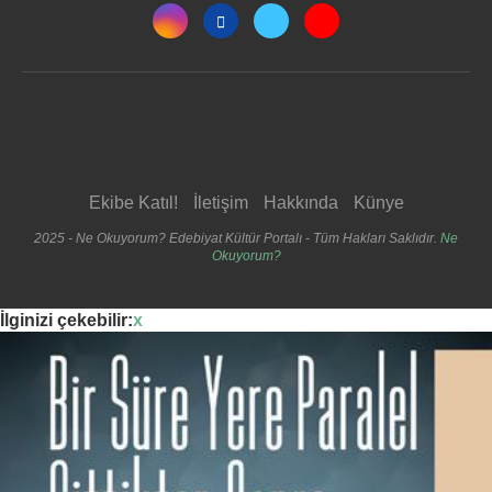
Ekibe Katıl!
İletişim
Hakkında
Künye
2025 - Ne Okuyorum? Edebiyat Kültür Portalı - Tüm Hakları Saklıdır.
Ne
Okuyorum?
İlginizi çekebilir:
x