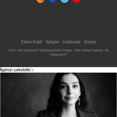
Ekibe Katıl!
İletişim
Hakkında
Künye
2025 - Ne Okuyorum? Edebiyat Kültür Portalı - Tüm Hakları Saklıdır.
Ne
Okuyorum?
İlginizi çekebilir:
x