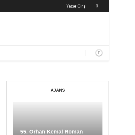
Yazar Girişi
AJANS
55. Orhan Kemal Roman