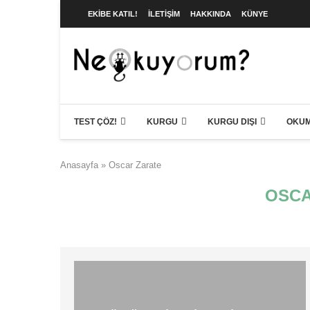
EKIBE KATIL!
İLETIŞIM
HAKKINDA
KÜNYE
TEST ÇÖZ!
KURGU
KURGU DIŞI
OKUM
Anasayfa
»
Oscar Zarate
OSCA