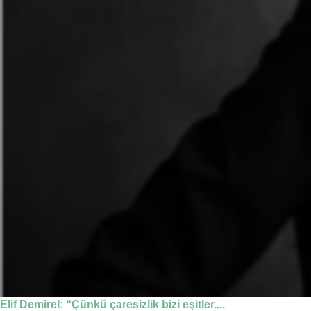
Elif Demirel: “Çünkü çaresizlik bizi eşitler....