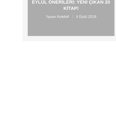
EYLÜL ÖNERILERI: YENI ÇIKAN 20
KITAP!
Yazan
Kolektif
4 Eylül 2018