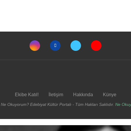
Ekibe Katıl!
İletişim
Hakkında
Künye
 Ne Okuyorum? Edebiyat Kültür Portalı - Tüm Hakları Saklıdır.
Ne Oku