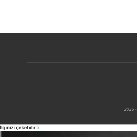
2025 -
İlginizi çekebilir:
x