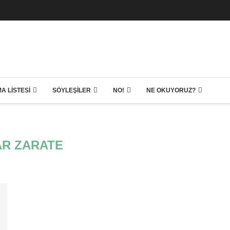
A LISTESI
SÖYLEŞILER
NO!
NE OKUYORUZ?
R ZARATE