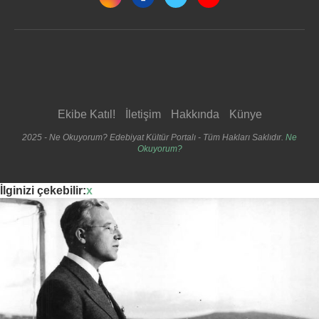
Ekibe Katıl!
İletişim
Hakkında
Künye
2025 - Ne Okuyorum? Edebiyat Kültür Portalı - Tüm Hakları Saklıdır.
Ne
Okuyorum?
İlginizi çekebilir:
x