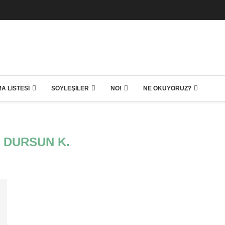
A LISTESI
SÖYLEŞILER
NO!
NE OKUYORUZ?
 DURSUN K.