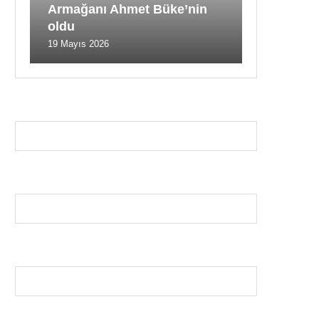
Armağanı Ahmet Büke’nin
oldu
19 Mayıs 2026