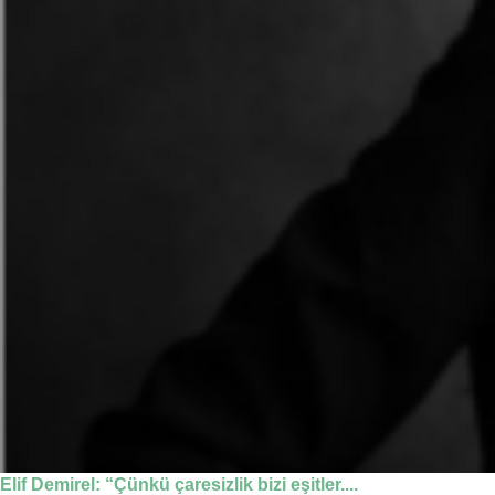
Elif Demirel: “Çünkü çaresizlik bizi eşitler....