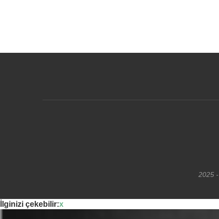
2025 -
İlginizi çekebilir:
x