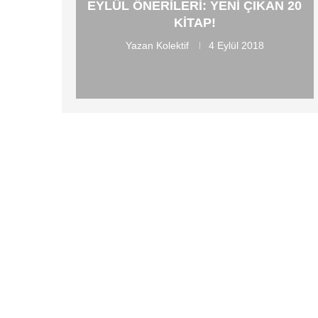
EYLÜL ÖNERILERI: YENI ÇIKAN 20
KITAP!
Yazan
Kolektif
4 Eylül 2018