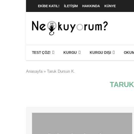
EKIBE KATIL!
İLETIŞIM
HAKKINDA
KÜNYE
TEST ÇÖZ!
KURGU
KURGU DIŞI
OKUM
Anasayfa
»
Taruk Dursun K.
TARUK