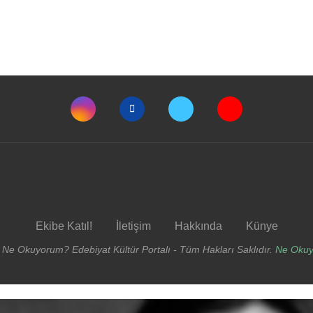
Ekibe Katıl!
İletişim
Hakkında
Künye
 Ne Okuyorum? Edebiyat Kültür Portalı - Tüm Hakları Saklıdır.
Ne Oku