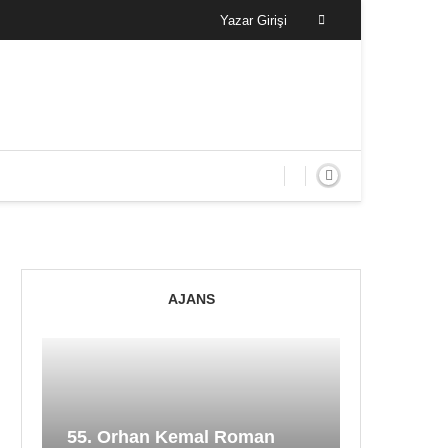
Yazar Girişi
AJANS
55. Orhan Kemal Roman