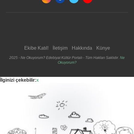
Ekibe Katıl!
İletişim
Hakkında
Künye
2025 - Ne Okuyorum? Edebiyat Kültür Portalı - Tüm Hakları Saklıdır.
Ne
Okuyorum?
İlginizi çekebilir:
x