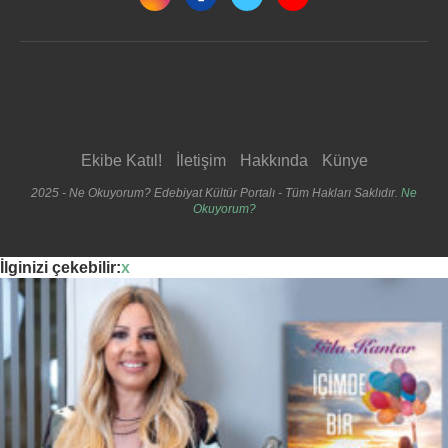
Ekibe Katıl!
İletişim
Hakkında
Künye
2025 - Ne Okuyorum? Edebiyat Kültür Portalı - Tüm Hakları Saklıdır.
Ne
Okuyorum?
İlginizi çekebilir:
x