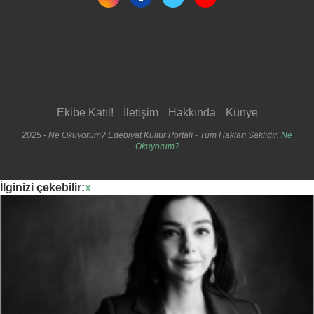
Ekibe Katıl!
İletişim
Hakkında
Künye
2025 - Ne Okuyorum? Edebiyat Kültür Portalı - Tüm Hakları Saklıdır.
Ne
Okuyorum?
İlginizi çekebilir:
x