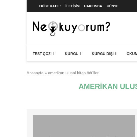
EKIBE KATIL!
İLETIŞIM
HAKKINDA
KÜNYE
TEST ÇÖZ!
KURGU
KURGU DIŞI
OKUM
Anasayfa
»
amerikan ulusal kitap ödülleri
AMERIKAN ULUS