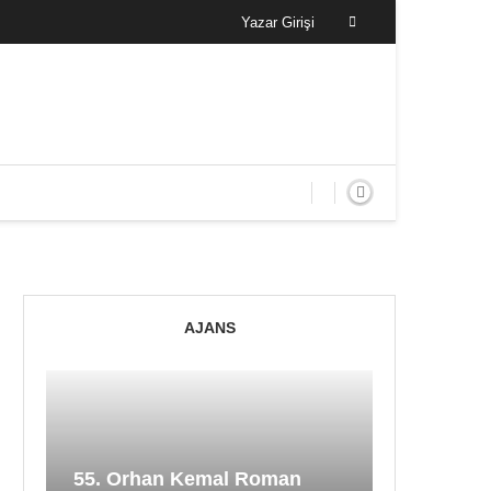
Yazar Girişi
AJANS
55. Orhan Kemal Roman