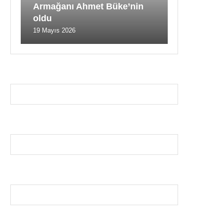
Armağanı Ahmet Büke’nin
oldu
19 Mayıs 2026