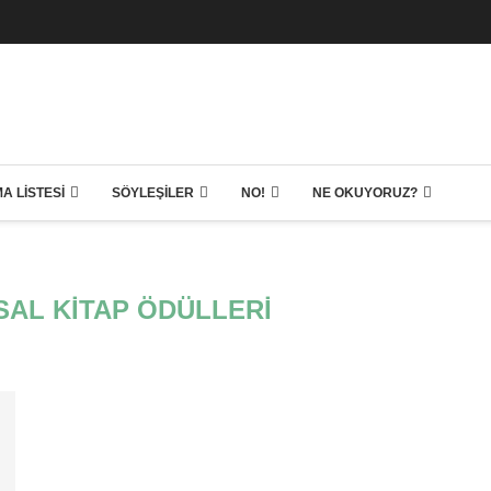
A LISTESI
SÖYLEŞILER
NO!
NE OKUYORUZ?
AL KITAP ÖDÜLLERI