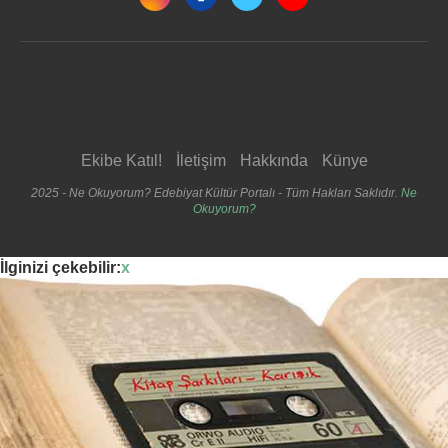
Ekibe Katıl!
İletişim
Hakkında
Künye
2025 - Ne Okuyorum? Edebiyat Kültür Portalı - Tüm Hakları Saklıdır.
Ne
Okuyorum?
İlginizi çekebilir:
x