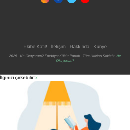
Ekibe Katıl!
İletişim
Hakkında
Künye
2025 - Ne Okuyorum? Edebiyat Kültür Portalı - Tüm Hakları Saklıdır.
Ne
Okuyorum?
İlginizi çekebilir:
x