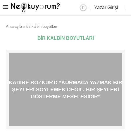
Yazar Girişi
Anasayfa
»
bir kalbin boyutları
BIR KALBIN BOYUTLARI
KADIRE BOZKURT: “KURMACA YAZMAK BIR
ŞEYLERI SÖYLEMEK DEĞIL, BIR ŞEYLERI
GÖSTERME MESELESIDIR”