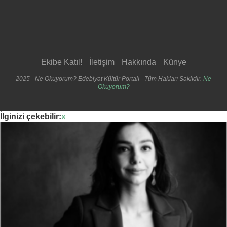
Ekibe Katıl!
İletişim
Hakkında
Künye
2025 - Ne Okuyorum? Edebiyat Kültür Portalı - Tüm Hakları Saklıdır.
Ne
Okuyorum?
İlginizi çekebilir:
x