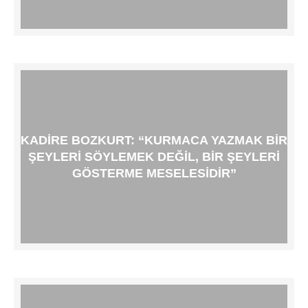
KADIRE BOZKURT: “KURMACA YAZMAK BIR
ŞEYLERI SÖYLEMEK DEĞIL, BIR ŞEYLERI
GÖSTERME MESELESIDIR”