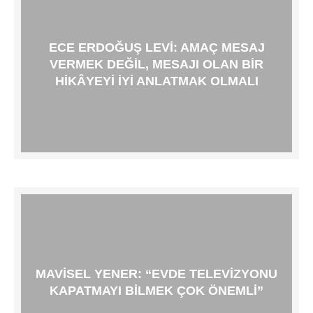
ECE ERDOĞUŞ LEVI: AMAÇ MESAJ
VERMEK DEĞIL, MESAJI OLAN BIR
HIKÂYEYI IYI ANLATMAK OLMALI
MAVISEL YENER: “EVDE TELEVIZYONU
KAPATMAYI BILMEK ÇOK ÖNEMLI”