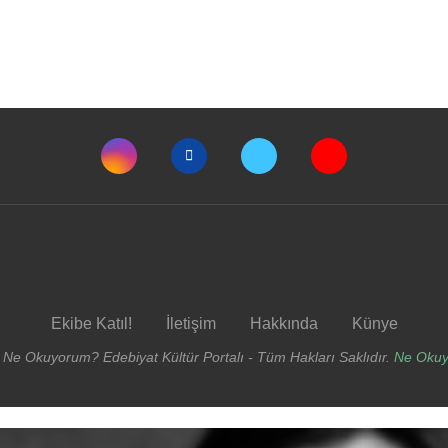
Ekibe Katıl!
İletişim
Hakkında
Künye
 Ne Okuyorum? Edebiyat Kültür Portalı - Tüm Hakları Saklıdır.
Ne Oku