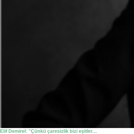
Elif Demirel: “Çünkü çaresizlik bizi eşitler....