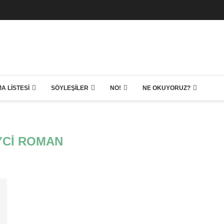
A LISTESI
SÖYLEŞILER
NO!
NE OKUYORUZ?
YCI ROMAN