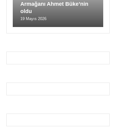
Armağanı Ahmet Büke’nin
oldu
19 Mayıs 2026