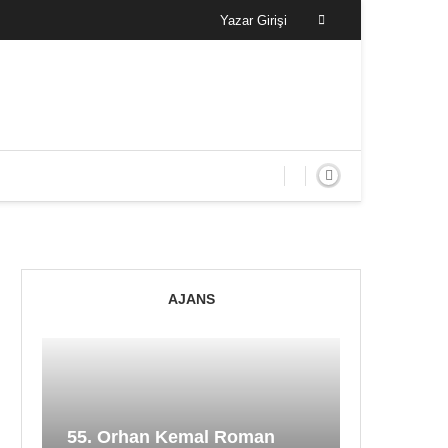
Yazar Girişi
AJANS
55. Orhan Kemal Roman