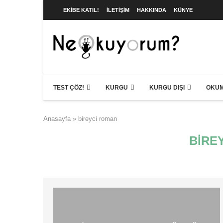
EKIBE KATIL!
İLETIŞIM
HAKKINDA
KÜNYE
TEST ÇÖZ!
KURGU
KURGU DIŞI
OKUM
Anasayfa
»
bireyci roman
BIRE