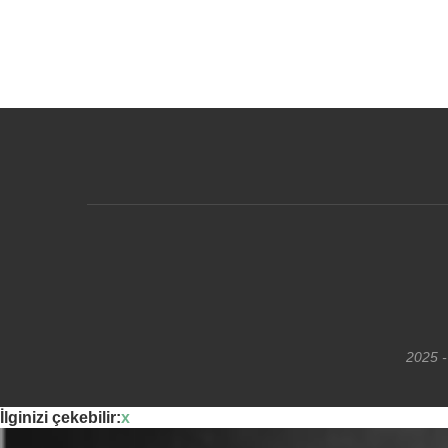
2025 -
İlginizi çekebilir:
x