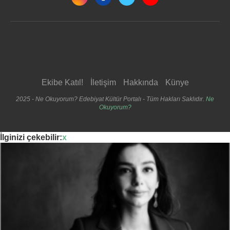
Ekibe Katıl!
İletişim
Hakkında
Künye
2025 - Ne Okuyorum? Edebiyat Kültür Portalı - Tüm Hakları Saklıdır.
Ne
Okuyorum?
İlginizi çekebilir:
x