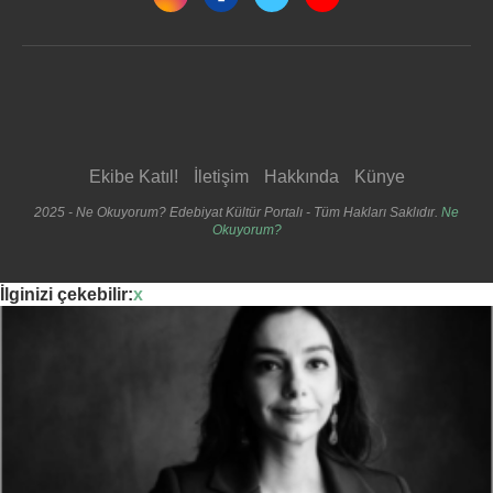
Ekibe Katıl!
İletişim
Hakkında
Künye
2025 - Ne Okuyorum? Edebiyat Kültür Portalı - Tüm Hakları Saklıdır.
Ne
Okuyorum?
İlginizi çekebilir:
x