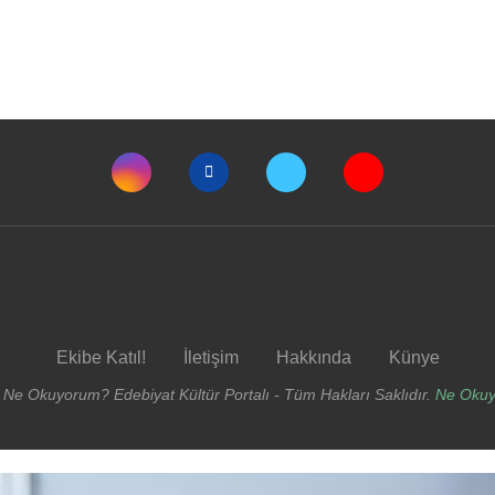
Ekibe Katıl!
İletişim
Hakkında
Künye
 Ne Okuyorum? Edebiyat Kültür Portalı - Tüm Hakları Saklıdır.
Ne Oku