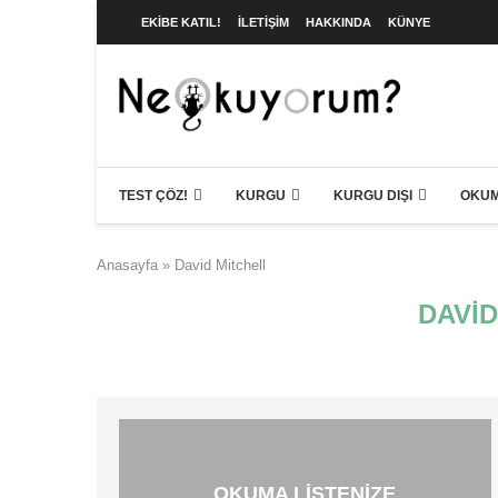
EKIBE KATIL!
İLETIŞIM
HAKKINDA
KÜNYE
TEST ÇÖZ!
KURGU
KURGU DIŞI
OKUM
Anasayfa
»
David Mitchell
DAVI
OKUMA LISTENIZE