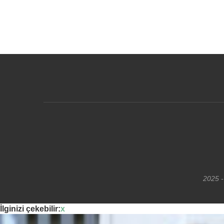
2025 -
İlginizi çekebilir:
x