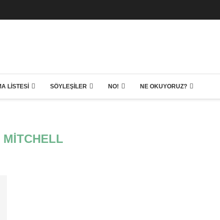
A LISTESI
SÖYLEŞILER
NO!
NE OKUYORUZ?
D MITCHELL