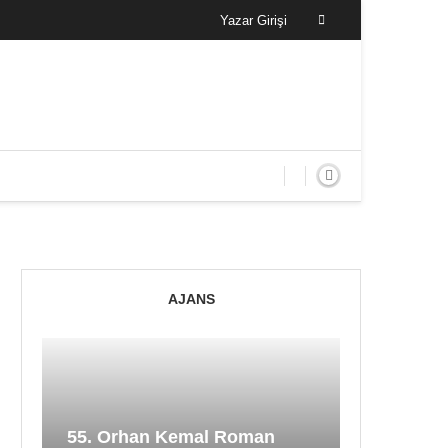
Yazar Girişi
AJANS
55. Orhan Kemal Roman