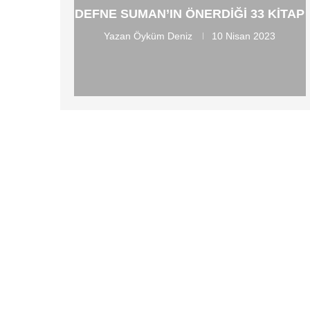
DEFNE SUMAN’IN ÖNERDIĞI 33 KITAP
Yazan
Öyküm Deniz
10 Nisan 2023