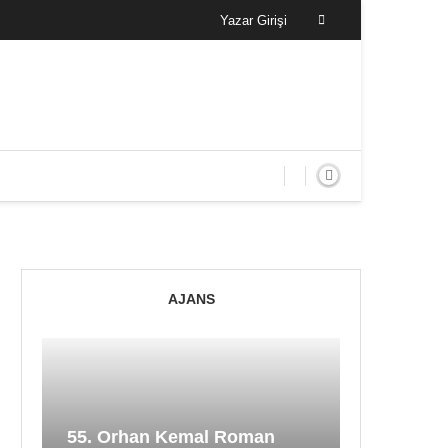
Yazar Girişi
AJANS
55. Orhan Kemal Roman