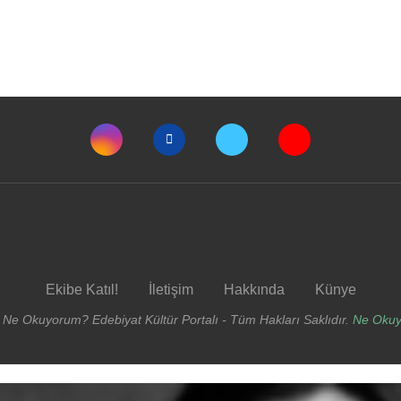
Ekibe Katıl!
İletişim
Hakkında
Künye
 Ne Okuyorum? Edebiyat Kültür Portalı - Tüm Hakları Saklıdır.
Ne Oku