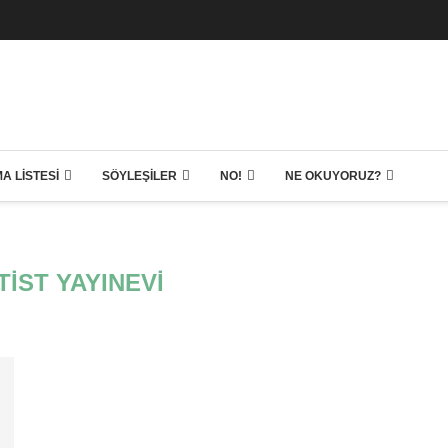
A LISTESI
SÖYLEŞILER
NO!
NE OKUYORUZ?
TIST YAYINEVI