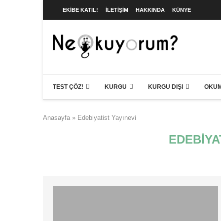
EKIBE KATIL!
İLETIŞIM
HAKKINDA
KÜNYE
TEST ÇÖZ!
KURGU
KURGU DIŞI
OKUM
Anasayfa
»
Edebiyatist Yayınevi
EDEBIYA