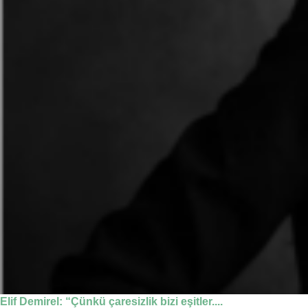
Elif Demirel: “Çünkü çaresizlik bizi eşitler....