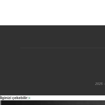
2025 -
İlginizi çekebilir:
x