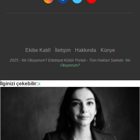
Ekibe Katıl!
İletişim
Hakkında
Künye
2025 - Ne Okuyorum? Edebiyat Kültür Portalı - Tüm Hakları Saklıdır.
Ne
Okuyorum?
İlginizi çekebilir:
x