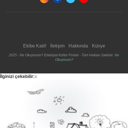
Ekibe Katıl!
İletişim
Hakkında
Künye
2025 - Ne Okuyorum? Edebiyat Kültür Portalı - Tüm Hakları Saklıdır.
Ne
Okuyorum?
İlginizi çekebilir:
x