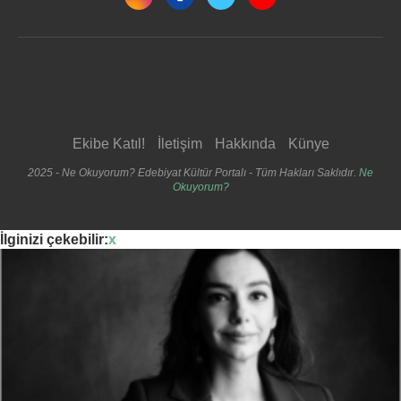
Ekibe Katıl!
İletişim
Hakkında
Künye
2025 - Ne Okuyorum? Edebiyat Kültür Portalı - Tüm Hakları Saklıdır.
Ne
Okuyorum?
İlginizi çekebilir:
x