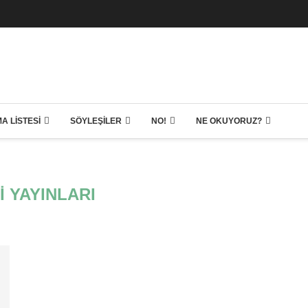
A LISTESI
SÖYLEŞILER
NO!
NE OKUYORUZ?
I YAYINLARI