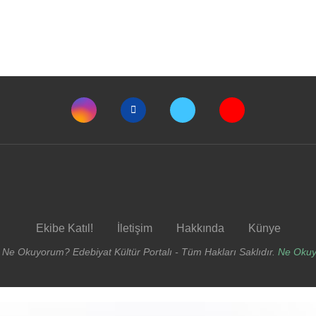
Ekibe Katıl!
İletişim
Hakkında
Künye
 Ne Okuyorum? Edebiyat Kültür Portalı - Tüm Hakları Saklıdır.
Ne Oku