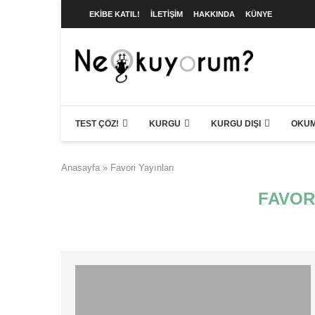
EKIBE KATIL!
İLETIŞIM
HAKKINDA
KÜNYE
TEST ÇÖZ!
KURGU
KURGU DIŞI
OKUM
Anasayfa
»
Favori Yayınları
FAVOR