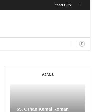
Yazar Girişi
AJANS
55. Orhan Kemal Roman