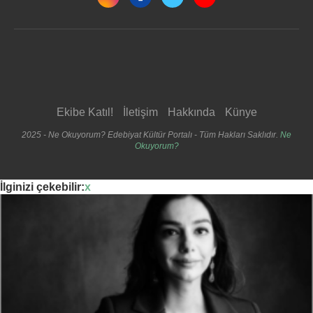
Ekibe Katıl!
İletişim
Hakkında
Künye
2025 - Ne Okuyorum? Edebiyat Kültür Portalı - Tüm Hakları Saklıdır.
Ne
Okuyorum?
İlginizi çekebilir:
x