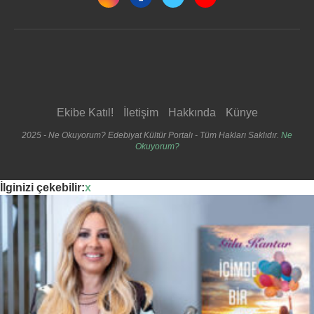
Ekibe Katıl!
İletişim
Hakkında
Künye
2025 - Ne Okuyorum? Edebiyat Kültür Portalı - Tüm Hakları Saklıdır.
Ne
Okuyorum?
İlginizi çekebilir:
x