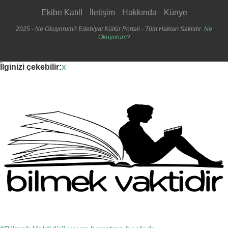
Ekibe Katıl!
İletişim
Hakkında
Künye
2025 - Ne Okuyorum? Edebiyat Kültür Portalı - Tüm Hakları Saklıdır.
Ne
Okuyorum?
İlginizi çekebilir:
x