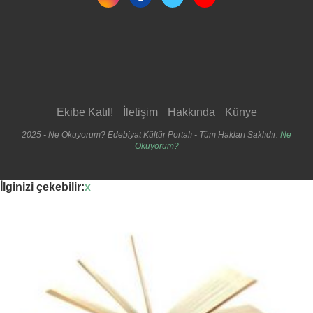
Ekibe Katıl!
İletişim
Hakkında
Künye
2025 - Ne Okuyorum? Edebiyat Kültür Portalı - Tüm Hakları Saklıdır.
Ne
Okuyorum?
İlginizi çekebilir:
x