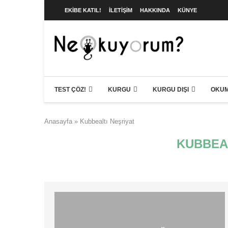
EKIBE KATIL!
İLETIŞIM
HAKKINDA
KÜNYE
TEST ÇÖZ!
KURGU
KURGU DIŞI
OKUM
Anasayfa
»
Kubbealtı Neşriyat
KUBBEA