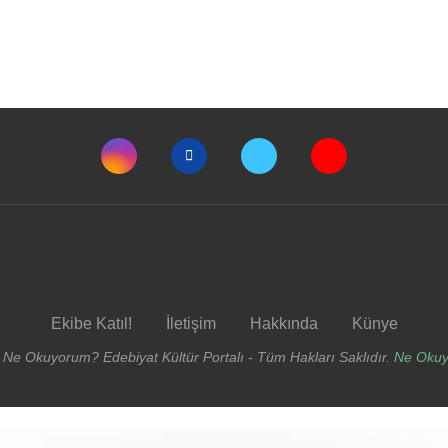
Ekibe Katıl!
İletişim
Hakkında
Künye
 Ne Okuyorum? Edebiyat Kültür Portalı - Tüm Hakları Saklıdır.
Ne Oku