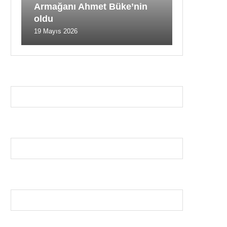
Armağanı Ahmet Büke’nin
oldu
19 Mayıs 2026