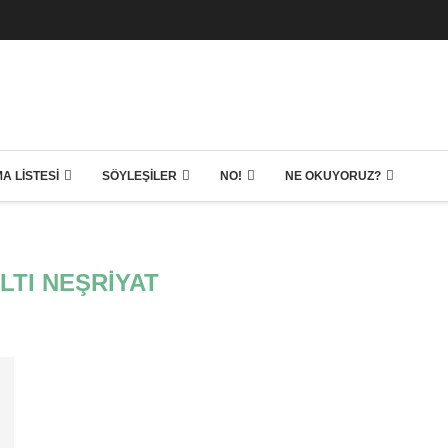
A LISTESI
SÖYLEŞILER
NO!
NE OKUYORUZ?
LTI NEŞRIYAT