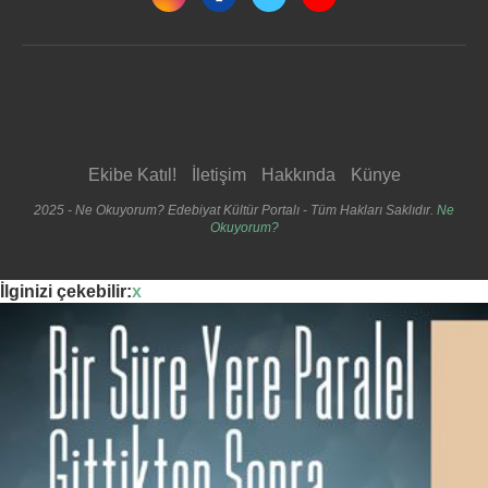
Ekibe Katıl!
İletişim
Hakkında
Künye
2025 - Ne Okuyorum? Edebiyat Kültür Portalı - Tüm Hakları Saklıdır.
Ne
Okuyorum?
İlginizi çekebilir:
x