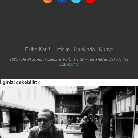
Ekibe Katıl!
İletişim
Hakkında
Künye
2025 - Ne Okuyorum? Edebiyat Kültür Portalı - Tüm Hakları Saklıdır.
Ne
Okuyorum?
İlginizi çekebilir:
x