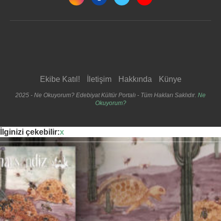
Ekibe Katıl!
İletişim
Hakkında
Künye
2025 - Ne Okuyorum? Edebiyat Kültür Portalı - Tüm Hakları Saklıdır.
Ne
Okuyorum?
İlginizi çekebilir:
x