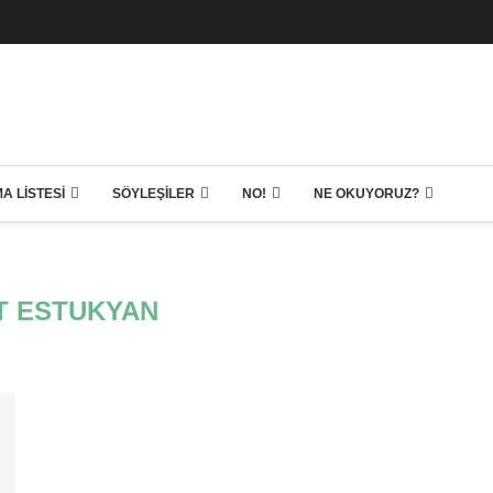
A LISTESI
SÖYLEŞILER
NO!
NE OKUYORUZ?
T ESTUKYAN