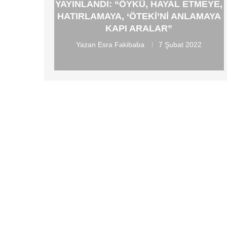
YAYINLANDI: “ÖYKÜ, HAYAL ETMEYE,
HATIRLAMAYA, ‘ÖTEKI’NI ANLAMAYA
KAPI ARALAR”
Yazan
Esra Fakibaba
7 Şubat 2022