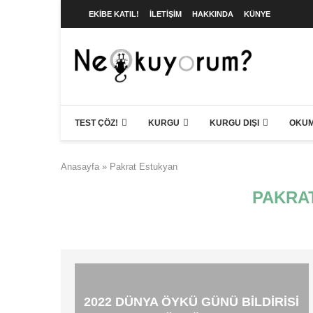
EKIBE KATIL!
İLETIŞIM
HAKKINDA
KÜNYE
TEST ÇÖZ!
KURGU
KURGU DIŞI
OKUM
Anasayfa
»
Pakrat Estukyan
PAKRA
2022 DÜNYA ÖYKÜ GÜNÜ BILDIRISI