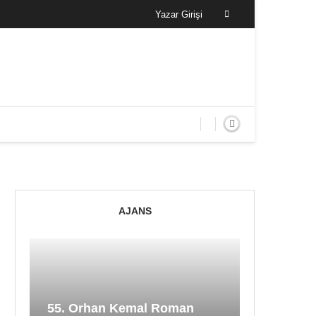
Yazar Girişi
AJANS
55. Orhan Kemal Roman