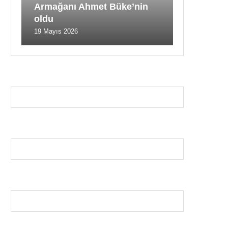
Armağanı Ahmet Büke’nin
oldu
19 Mayıs 2026