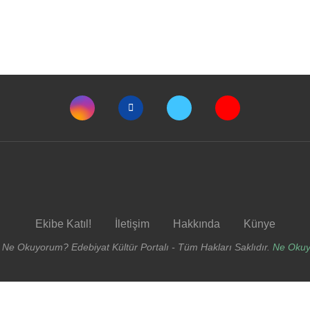
Ekibe Katıl!
İletişim
Hakkında
Künye
 Ne Okuyorum? Edebiyat Kültür Portalı - Tüm Hakları Saklıdır.
Ne Oku