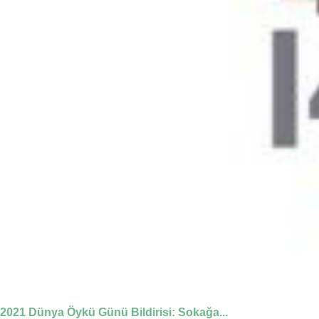
2021 Dünya Öykü Günü Bildirisi: Sokağa...