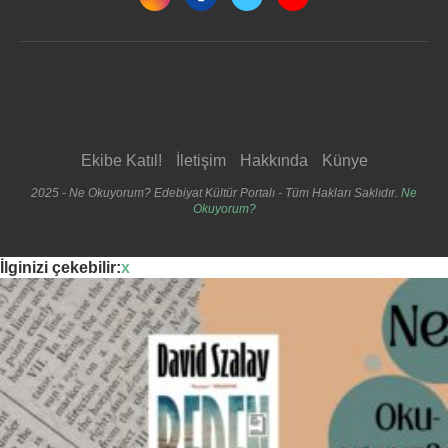
Ekibe Katıl!
İletişim
Hakkında
Künye
2025 - Ne Okuyorum? Edebiyat Kültür Portalı - Tüm Hakları Saklıdır.
Ne
Okuyorum?
İlginizi çekebilir:
x