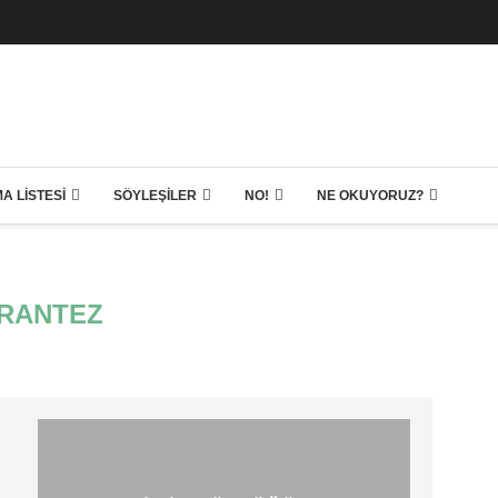
A LISTESI
SÖYLEŞILER
NO!
NE OKUYORUZ?
RANTEZ