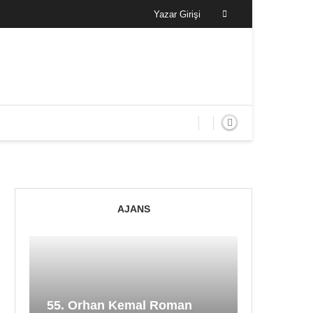
Yazar Girişi
AJANS
55. Orhan Kemal Roman