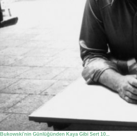
Bukowski’nin Günlüğünden Kaya Gibi Sert 10...