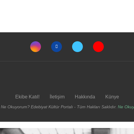
Ekibe Katıl!
İletişim
Hakkında
Künye
 Ne Okuyorum? Edebiyat Kültür Portalı - Tüm Hakları Saklıdır.
Ne Oku