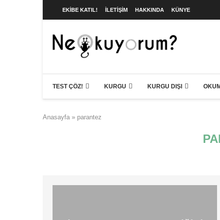
EKIBE KATIL!
İLETIŞIM
HAKKINDA
KÜNYE
TEST ÇÖZ!
KURGU
KURGU DIŞI
OKUM
Anasayfa
»
parantez
PA