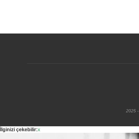
2025 -
İlginizi çekebilir:
x