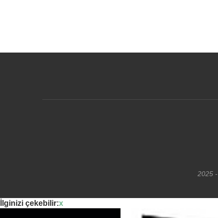
2025 -
İlginizi çekebilir:
x