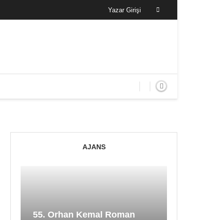
Yazar Girişi
AJANS
55. Orhan Kemal Roman