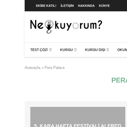
EKIBE KATIL!
İLETIŞIM
HAKKINDA
KÜNYE
TEST ÇÖZ!
KURGU
KURGU DIŞI
OKUM
Anasayfa
»
Pera Palace
PER
5. KARA HAFTA FESTIVALI ALFRED