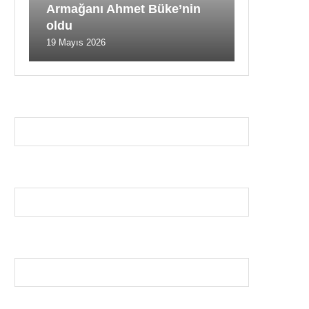
Armağanı Ahmet Büke’nin
oldu
19 Mayıs 2026