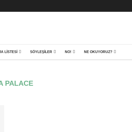
A LISTESI
SÖYLEŞILER
NO!
NE OKUYORUZ?
A PALACE