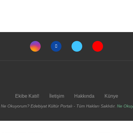
Ekibe Katıl!
İletişim
Hakkında
Künye
 Ne Okuyorum? Edebiyat Kültür Portalı - Tüm Hakları Saklıdır.
Ne Oku