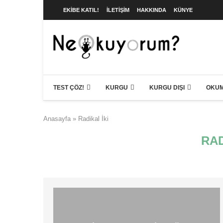
EKIBE KATIL!
İLETIŞIM
HAKKINDA
KÜNYE
TEST ÇÖZ!
KURGU
KURGU DIŞI
OKUM
Anasayfa
»
Radikal İki
RAD