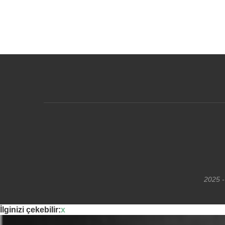
2025 -
İlginizi çekebilir:
x