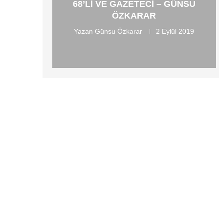
68’LI VE GAZETECI – GÜNSU
ÖZKARAR
Yazan
Günsu Özkarar
2 Eylül 2019