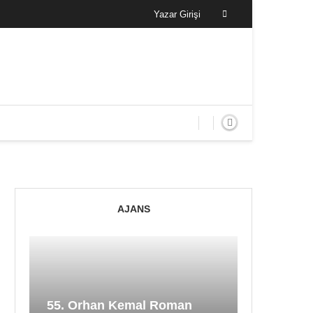
Yazar Girişi
AJANS
55. Orhan Kemal Roman