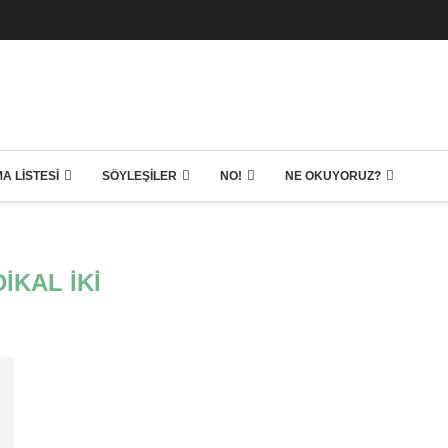
A LISTESI
SÖYLEŞILER
NO!
NE OKUYORUZ?
IKAL İKI