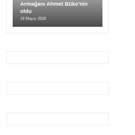
Armağanı Ahmet Büke’nin
oldu
19 Mayıs 2026