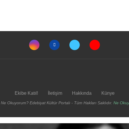
Ekibe Katıl!
İletişim
Hakkında
Künye
 Ne Okuyorum? Edebiyat Kültür Portalı - Tüm Hakları Saklıdır.
Ne Oku