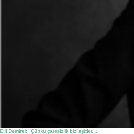
Elif Demirel: “Çünkü çaresizlik bizi eşitler....