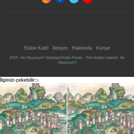
Ekibe Katıl!
İletişim
Hakkında
Künye
2025 - Ne Okuyorum? Edebiyat Kültür Portalı - Tüm Hakları Saklıdır.
Ne
Okuyorum?
İlginizi çekebilir:
x