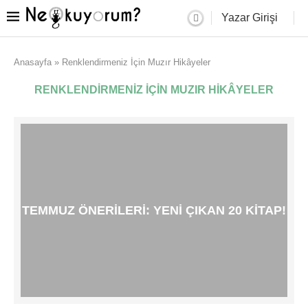
Yazar Girişi
Anasayfa
»
Renklendirmeniz İçin Muzır Hikâyeler
RENKLENDIRMENIZ İÇIN MUZIR HIKÂYELER
TEMMUZ ÖNERILERI: YENI ÇIKAN 20 KITAP!