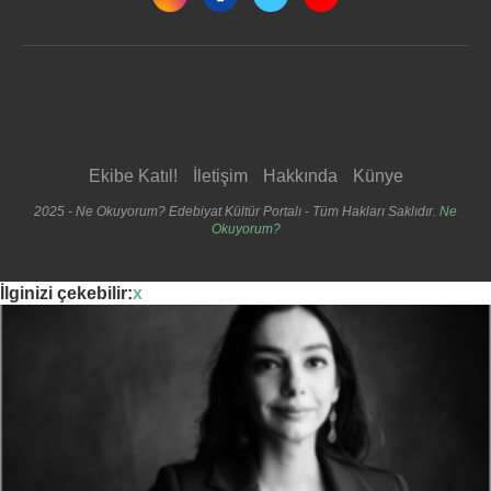
Ekibe Katıl!
İletişim
Hakkında
Künye
2025 - Ne Okuyorum? Edebiyat Kültür Portalı - Tüm Hakları Saklıdır.
Ne
Okuyorum?
İlginizi çekebilir:
x