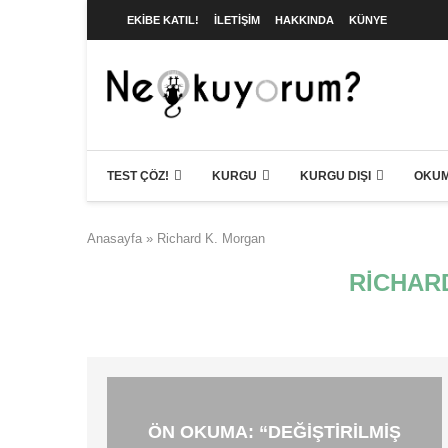
EKIBE KATIL!
İLETIŞIM
HAKKINDA
KÜNYE
TEST ÇÖZ!
KURGU
KURGU DIŞI
OKUM
Anasayfa
»
Richard K. Morgan
RICHAR
ÖN OKUMA: “DEĞIŞTIRILMIŞ