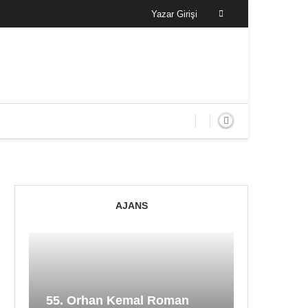
Yazar Girişi
AJANS
55. Orhan Kemal Roman