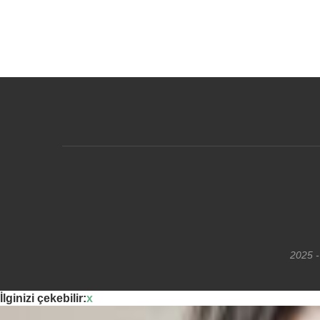
2025 -
İlginizi çekebilir:
x