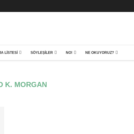
A LISTESI
SÖYLEŞILER
NO!
NE OKUYORUZ?
D K. MORGAN