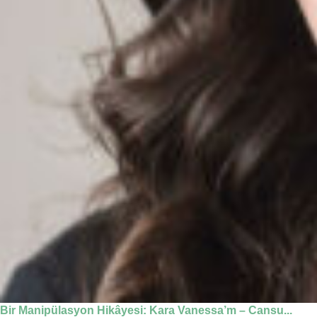
Bir Manipülasyon Hikâyesi: Kara Vanessa’m – Cansu...