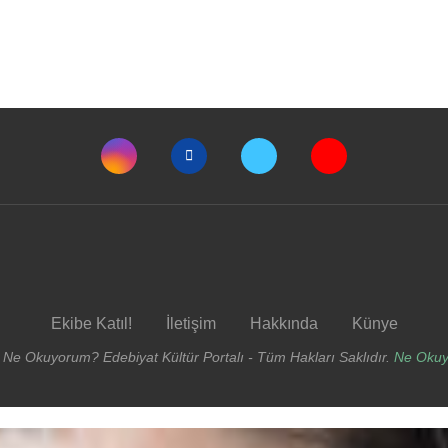
Ekibe Katıl!
İletişim
Hakkında
Künye
 Ne Okuyorum? Edebiyat Kültür Portalı - Tüm Hakları Saklıdır.
Ne Oku