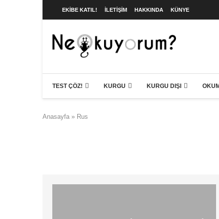
EKIBE KATIL!
İLETIŞIM
HAKKINDA
KÜNYE
TEST ÇÖZ!
KURGU
KURGU DIŞI
OKUM
Anasayfa
»
Rus