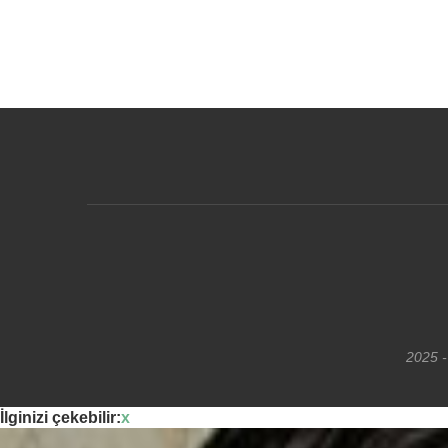
2025 -
İlginizi çekebilir:
x