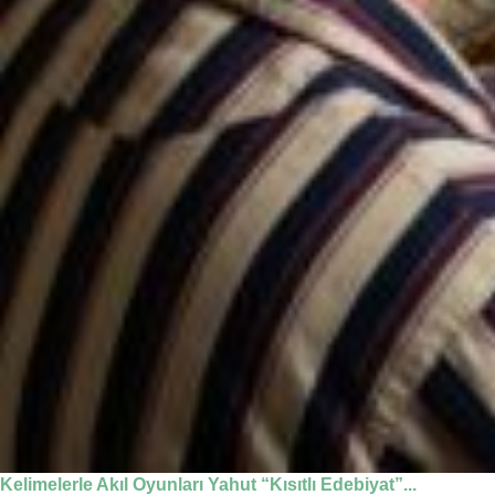
Kelimelerle Akıl Oyunları Yahut “Kısıtlı Edebiyat”...