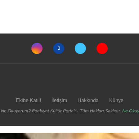
Ekibe Katıl!
İletişim
Hakkında
Künye
 Ne Okuyorum? Edebiyat Kültür Portalı - Tüm Hakları Saklıdır.
Ne Oku