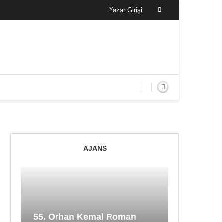
Yazar Girişi
AJANS
55. Orhan Kemal Roman