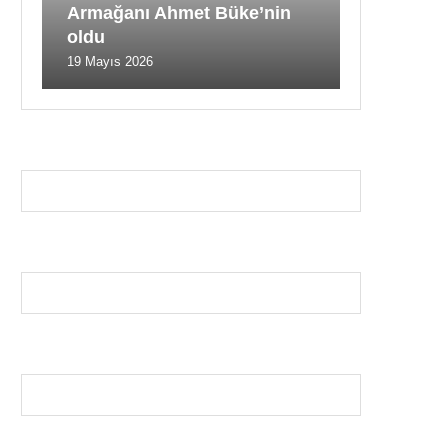
Armağanı Ahmet Büke’nin
oldu
19 Mayıs 2026