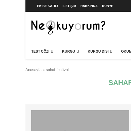
EKIBE KATIL!
İLETIŞIM
HAKKINDA
KÜNYE
TEST ÇÖZ!
KURGU
KURGU DIŞI
OKUM
Anasayfa
»
sahaf festivali
SAHAF