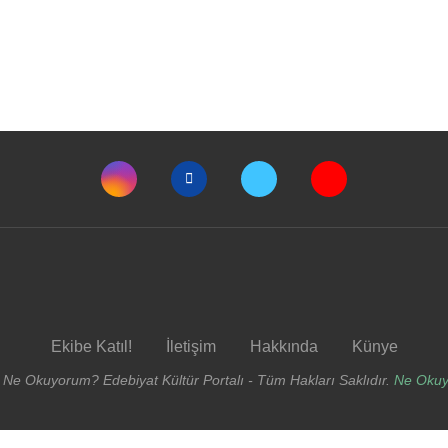
Ekibe Katıl!
İletişim
Hakkında
Künye
 Ne Okuyorum? Edebiyat Kültür Portalı - Tüm Hakları Saklıdır.
Ne Oku