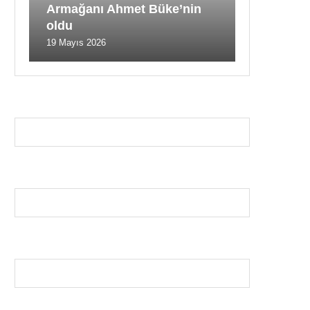
Armağanı Ahmet Büke’nin
oldu
19 Mayıs 2026