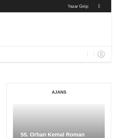
Yazar Girişi
AJANS
55. Orhan Kemal Roman