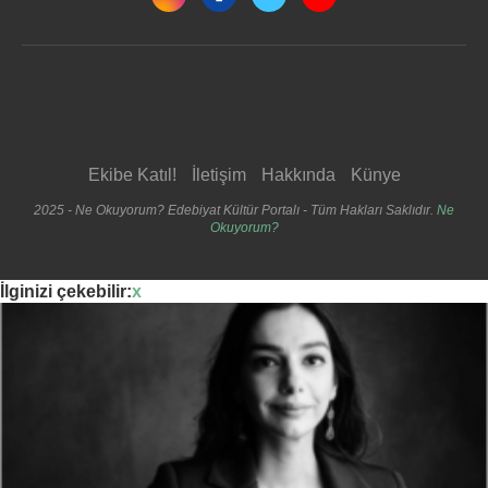
Ekibe Katıl!
İletişim
Hakkında
Künye
2025 - Ne Okuyorum? Edebiyat Kültür Portalı - Tüm Hakları Saklıdır.
Ne
Okuyorum?
İlginizi çekebilir:
x