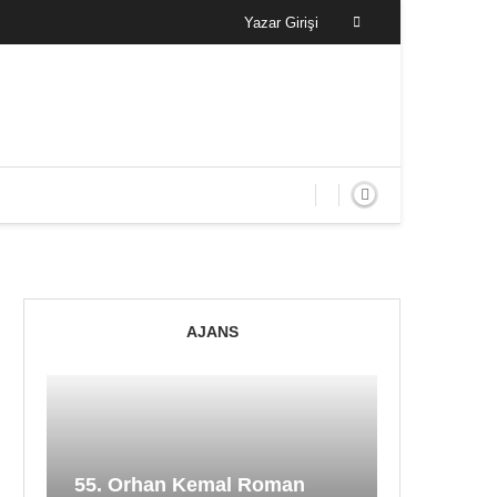
Yazar Girişi
AJANS
55. Orhan Kemal Roman