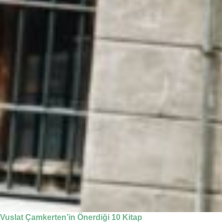
Vuslat Çamkerten’in Önerdiği 10 Kitap