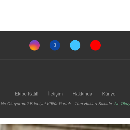
Ekibe Katıl!
İletişim
Hakkında
Künye
 Ne Okuyorum? Edebiyat Kültür Portalı - Tüm Hakları Saklıdır.
Ne Oku