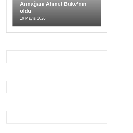
Armağanı Ahmet Büke’nin
oldu
19 Mayıs 2026