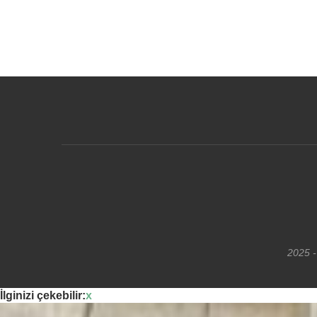
2025 -
İlginizi çekebilir:
x