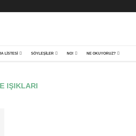
A LISTESI
SÖYLEŞILER
NO!
NE OKUYORUZ?
E IŞIKLARI