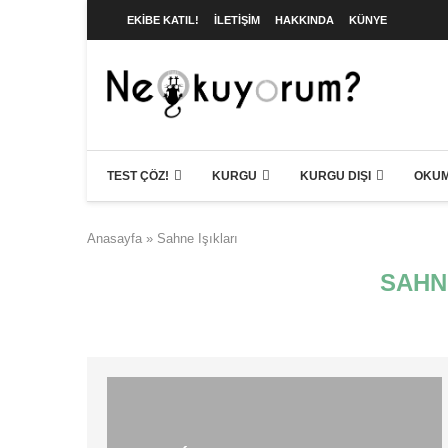
EKIBE KATIL!
İLETIŞIM
HAKKINDA
KÜNYE
TEST ÇÖZ!
KURGU
KURGU DIŞI
OKUM
Anasayfa
»
Sahne Işıkları
SAHN